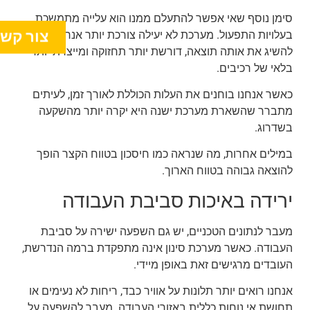
סימן נוסף שאי אפשר להתעלם ממנו הוא עלייה מתמשכת
צור קש
בעלויות התפעול. מערכת לא יעילה צורכת יותר אנרגיה כדי
להשיג את אותה תוצאה, דורשת יותר תחזוקה ומייצרת יותר
בלאי של רכיבים.
כאשר אנחנו בוחנים את העלות הכוללת לאורך זמן, לעיתים
מתברר שהשארת מערכת ישנה היא יקרה יותר מהשקעה
בשדרוג.
במילים אחרות, מה שנראה כמו חיסכון בטווח הקצר הופך
להוצאה גבוהה בטווח הארוך.
ירידה באיכות סביבת העבודה
מעבר לנתונים הטכניים, יש גם השפעה ישירה על סביבת
העבודה. כאשר מערכת סינון אינה מתפקדת ברמה הנדרשת,
העובדים מרגישים זאת באופן מיידי.
אנחנו רואים יותר תלונות על אוויר כבד, ריחות לא נעימים או
תחושת אי נוחות כללית באזורי העבודה. מעבר להשפעה על