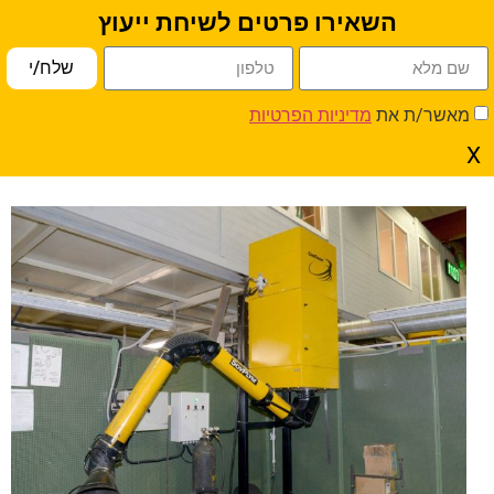
השאירו פרטים לשיחת ייעוץ
פתח סרגל נגישות
שלח/י
» Company »
Home
מאמרים
» מתי מערכת קיימת כבר לא
מאשר/ת את
מדיניות הפרטיות
מספיקה? – סימנים לשדרוג מערכת סינון
X