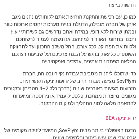
חדשות בייצור.
כמו כן, עם רכישת והתקנת הזרועות אתם לקוחותינו נהנים מגב
איתן של חברה מובילה, הדוגלת בניית מערכות יחסים ארוכות טווח
ובמתן שירות ללא דופי. במידה ואתם נדרשים גם לשירותי ייעוץ
ותכנון בתחומי האוורור למיניהם, אנו נשמח לעמוד לרשותכם
וללוות את הפרויקט לכל אורכו, החל משלב התכנון ועד לתחזוקה
השוטפת. כל זאת, בדגש על הבנת צרכיכם ועל שביעות רצונכם
המלאה מפתרונות אמינים, עמידים ואפקטיביים.
כדי שתוכלו ליהנות מסביבת עבודה נקייה ובטוחה, חברת
SovPlym מציעה מבחר רחב של זרועות יניקה תעשייתיות.
הזרועות מגיעות באורכים שונים (בדרך כלל 2–4 מטרים) ובקטרים
מגוונים, מיוצרות ממתכת, פלסטיק עמיד או נירוסטה, ומיועדות
להתאמה מלאה לסוג התהליך ולמיקום ההתקנה.
זרוע יניקה BEA
הדגם הפופולרי ביותר מבית SovPlym, המיועד ליניקה מקומית של
אבק, אדי שמן, עשן ריתוך וחלקיקים שונים.