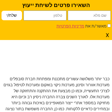
השאירו פרטים לשיחת ייעוץ
פתח סרגל נגישות
שלח/י
עמוד הבית
»
אוורור תעשייתי ע"י יניקה מקומית
» זרועות יניקה
מאשר/ת את
מדיניות הפרטיות
X
זרועות יניקה
כבר יותר משלושה עשורים מתכננת ומפתחת חברת סובפלים
מערכות אוורור וסינון, מערכות ניקוי בואקום ומערכות לטיפול בגזים
לצרכי התעשייה, וכמו כן מבצעת את ההתקנה והתחזוקה של
מערכות אלו. לאורך השנים צברה החברה ניסיון רב וכיום היא
מחזיקה במספר אתרי ייצור המאופיינים באיכות גבוהה ביותר
ובמחירים כדאיים ללקוחות. כמו כן, החברה משמשת בתור נציגה