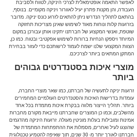
לאפשר התאמה אופטימאלית לצרכי היניקה, לטווח ולסביבת
העבודה, והן מקנות פתרון יעיל לאוורור ויניקה מקומיים. בנוסף,
בהתאם לתהליך הנדרש ניתן להתאים לזרוע כונס יניקה. מדובר
בזרועות קלות ונוחות מאוד לשימוש שאינן מצריכות תחזוקה
שוטפת, ואנשי המקצוע של חברתנו יתקינו אותן עבורכן במקום
המיוחד ויספקו הנחיות ברורות לשימוש אפקטיבי ובטוח. כמו כן,
הצוות המקצועי שלנו ישמח לעמוד לרשותכם כדי לעזור בבחירת
המתקן המתאים ביותר לצרכיכם.
מוצרי איכות בסטנדרטים גבוהים
ביותר
זרועות יניקה לתעשיה של חברתנו, כמו שאר מוצרי החברה,
עומדות בדרישות האיכות והסטנדרטים העולמיים המחמירים
ביותר. תהליך הייצור מלווה בבקרת איכות מתמדת בכל אחד
מהשלבים, וכמו כן המוצרים שחברתנו מייבאת מקורם מחברות
אמינות ומובילות בעלות מוניטין מעולה. זרועות היניקה מהדגמים
שהוצגו לעיל ואחרים, מסמלות את ההתפתחות המתמדת של
חברתנו לאורך יותר מ- 30 שנים, תוך שאיפה להטמיע טכנולוגית