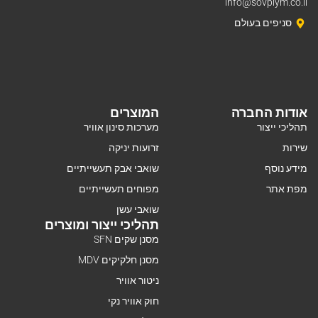
info@sovplym.co.il
סניפים בעולם
אודות החברה
המוצרים
תהליכי ייצור
מערכות סינון אוויר
שירות
זרועות יניקה
מידע נוסף
שואבי אבק תעשייתיים
מפת אתר
מפוחים תעשייתיים
שואבי עשן
תהליכי ייצור ומוצרים
מסנן שקים SFN
מסנן חלקיקים MDV
ניטור אוויר
חוק אוויר נקי