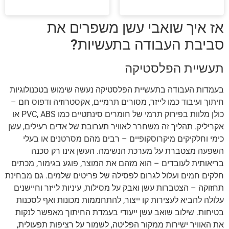
אז איך שואבי עשן משפרים את
סביבת העבודה בתעשיות?
תעשיית הפלסטיקה
בעמדות העבודה בתעשיית הפלסטיקה נעשה שימוש בטכנולוגיות
חיתוך ועיבוד כמו לייזר, מסורים תרמיים, אקסטרוזיה ודפוס חם –
כולן מלוות בפירוק תרמי של חומרים סינתטיים כמו PVC, ABS או
אקריליק. תהליך זה משחרר לאוויר תערובת של אדים רעילים, עשן
כימי וחלקיקים מיקרוסקופיים – רבים מהם מסרטנים או בעלי
השפעה מצטברת על מערכת הנשימה. העשן אינו רק סכנה
בריאותית לעובדים – הוא מזהם את המוצר, פוגע בגימור, מכתים
חלקים חמים ועלול לגרום לפסילה של פריטים שלמים. גם מבחינת
תחזוקה – הצטברות עשן ואבק על מסילות, עיניות לייזר וחיישנים
עלולה להביא לעצירות קו ייצור, להתחממות מכונות ואף לסכנות
בטיחות. שילוב שואב עשן ייעודי בעמדת החיתוך מאפשר לנקות
את האוויר ישירות ממקור הפליטה, לשמור על רציפות תפעולית,