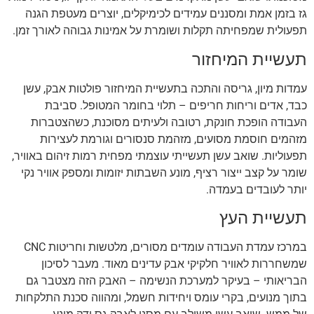
גז בזמן אמת ומסננים עמידים לכימיקלים, יוצרים מעטפת הגנה
תפעולית שמפחיתה תקלות ושומרת על אמינות גבוהה לאורך זמן.
תעשיית המיחזור
עמדות מיון, גריסה והתכה בתעשיית המיחזור פולטות אבק, עשן
כבד, אדים וריחות חריפים – תלוי בחומר המטופל. סביבת
העבודה הופכת חונקת, רטובה ולעיתים מסוכנת, כשהצטברות
מזהמים חוסמת מסועים, מזהמת סנסורים וגורמת לעצירות
תפעוליות. שואב עשן תעשייתי עוצמתי מפחית רמות זיהום באוויר,
שומר על קצב ייצור רציף, מונע השבתות יזומות ומספק אוויר נקי
יותר לעובדים בעמדה.
תעשיית העץ
במרכז עמדת העבודה עומדים מסורים, מלטשות וחריטות CNC
שמשחררות לאוויר חלקיקי אבק עדינים מאוד. מעבר לסיכון
הבריאותי – בעיקר למערכת הנשימה – האבק הזה מצטבר גם
בתוך מנועים, בקרי עומס ויחידות חשמל, ומהווה סכנת התלקחות