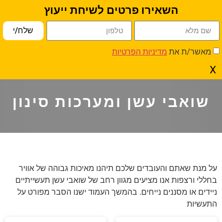
השאירו פרטים לשיחת ייעוץ
פתח סרגל נגישות
שלח/י
עמוד הבית
»
אוורור תעשייתי ע"י יניקה מקומית
» שואבי עשן ומערכות
מאשר/ת את
מדיניות הפרטיות
סינון
X
שואבי עשן ומערכות סינון
על מנת שאתם והעובדים שלכם תיהנו מאיכות גבוהה של אוויר
בחללי ורצפות אנו מציעים מגוון רחב של שואבי עשן תעשייתיים
ניידים או מסננים נייחים. בהמשך העמוד ישנו הסבר מפורט על
התעשיות