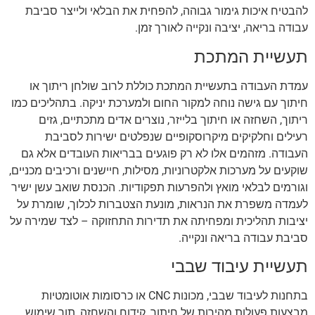
להבטיח איכות גימור גבוהה, להפחית את הבלאי ולייצר סביבת
עבודה בריאה, יציבה ונקייה לאורך זמן.
תעשיית המתכת
עמדת העבודה בתעשיית המתכת כוללת לרוב שולחן ריתוך או
חיתוך עם גישה נוחה למקור החום ולמערכת יניקה. בתהליכים כמו
ריתוך, השחזה או חיתוך בלייזר, נוצרים אדים מתכתיים, גזים
רעילים וחלקיקים מיקרוסקופיים שנפלטים ישירות לסביבת
העבודה. מזהמים אלו לא רק פוגעים בבריאות העובדים אלא גם
שוקעים על מערכות אלקטרוניות, מסילות, חיישנים ורכיבים מכניים,
וגורמים לבלאי מואץ ולהפרעות תפקודיות. הכנסת שואב עשן ישיר
לעמדה משפרת את הנראות, מונעת הצטברות לכלוך, שומרת על
יציבות תהליכית ומפחיתה את תדירות התחזוקה – לצד שמירה על
סביבת עבודה בריאה ונקייה.
תעשיית עיבוד שבבי
בתחנות לעיבוד שבבי, מכונות CNC או כרסומות אוטומטיות
מבצעות פעולות מהירות של חיתוך, קידוח והשחזה, תוך שימוש