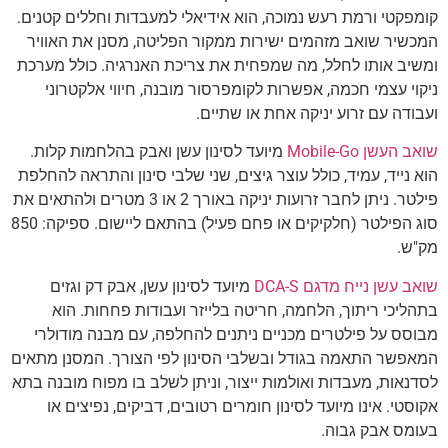
קומפקטי ורמת רעש נמוכה, הוא אידיאלי למעבדות וחללים קטנים.
המכשיר שואב מזהמים ישירות ממקור הפליטה, מסנן את האוויר
ומשיב אותו לחלל, מה שמפחית את צריכת האנרגיה. כולל מערכת
ניקוי עצמי חכמה, אפשרות לקומפרסור מובנה, חיווי אלקטרוני
ועבודה עם זרוע יניקה אחת או שתיים.
שואב העשן Mobile-Go
מיועד לסינון עשן ואבק בהלחמות קלות.
הוא נייד, עמיד, כולל עוצר גיצים, שני שלבי סינון והתראה להחלפת
פילטר. ניתן לחבר זרועות יניקה באורך 2 או 3 מטרים ולהתאים את
סוג הפילטר (חלקיקים או פחם פעיל) בהתאם ליישום. ספיקה: 850
מק"ש.
שואב עשן נייח מדגם DCA-S
מיועד לסינון עשן, אבק דק וגזים
בתהליכי ריתוך, הלחמה, חריטה בלייזר ועבודות פחחות. הוא
מבוסס על פילטרים מכניים ניתנים להחלפה, עם מבנה מודולרי
המאפשר התאמה בגודל ובשלבי הסינון לפי הצורך. המסנן מתאים
לסדנאות, מעבדות ואולמות ייצור, וניתן לשלב בו מפוח מובנה בתא
אקוסטי. אינו מיועד לסינון חומרים רטובים, דביקים, נפיצים או
בעומס אבק גבוה.