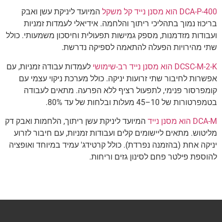
DCA-P-400 הוא מסנן נייד קל משקל
המיועד ליניקת עשן ואבק
בריכוז נמוך בתהליכי ריתוך והלחמה. אידיאלי לעמדות זמניות
ועבודות מזדמנות, מספק גמישות תפעולית וחיסכון משמעותי. כולל
שתי מהירויות הפעלה להתאמה לספיקה נדרשת.
DCSC-M-2-K הוא מסנן נייד רב-שימושי
לעמדות עבודה זמניות, עם
אפשרות לחיבור שתי זרועות יניקה. כולל מערכת ניקוי עצמי עם
קומפרסור פנימי, לתפעול רציף ללא הפרעה. מתאים לעבודה
בטמפרטורות של 10–45 מעלות ובלחות של עד 80%.
DCA-M הוא מסנן נייד
המיועד ליניקת עשן ריתוך, הלחמות ואבק דק
מליטוש. מתאים ליישומים קלים ועבודות זמניות, עם חיבור לזרוע
יניקה אחת (בהזמנה נפרדת). כולל קרטידג' עמיד במיוחד ואופציה
להוספת פילטר פחם לסינון גזים וריחות.