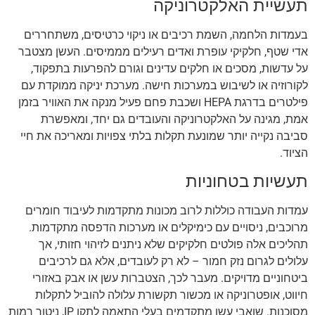
תעשיית האלקטרוניקה
בעמדות הלחמה, השמת רכיבים או ניקוי כרטיסים, משתחררים
אדי שטף, חלקיקי עופרת ואדים רעילים מממיסים. העשן מצטבר
על עדשות, מסכים או חלקים עדינים וגורם להפרעות בתפקוד,
לקורוזיה או לשיבוש במערכות חישה. מערכת יניקה ממוקדת עם
פילטרים בדרגת HEPA ושכבת פחם פעיל מנקה את האוויר בזמן
אמת, מגינה על האלקטרוניקה והעובדים גם יחד, ומאפשרת
סביבה נקייה יותר שמונעת תקלות בלתי צפויות ומאריכה את חיי
הציוד.
תעשיות בטחוניות
עמדות העבודה כוללות לרוב מכונות מתקדמות לעיבוד חומרים
מרוכבים, ניסויים עם כימיקלים או מערכות הדפסה מתקדמות.
תהליכים אלה פולטים חלקיקים שלא ניתנים לזיהוי חזותי, אך
עלולים לגרום נזק חמור – לא רק לעובדים, אלא גם לרכיבים
ביטחוניים מדויקים. מעבר לכך, הצטברות עשן או אבק באזורי
חיווט, אופטרוניקה או מכשור תקשורת עלולה להוביל לתקלות
מסוכנות. שואבי עשן מתקדמים בעלי התאמה לתקן IP, ניטור רמות