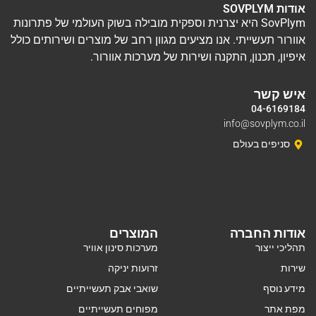
אודות SOVPLYM
SovPlym היא יצרנית וספקית מובילה בשוק העולמי של פתרונות
אוורור תעשייתי. אנו מציעים מגוון רחב של מוצרים ושירותים כולל
איפיון, תכנון, התקנה ושירות של מערכות אוורור.
איש קשר
04-6169184
info@sovplym.co.il
סניפים בעולם
אודות החברה
המוצרים
תהליכי ייצור
מערכות סינון אוויר
שירות
זרועות יניקה
מידע נוסף
שואבי אבק תעשייתיים
מפת אתר
מפוחים תעשייתיים