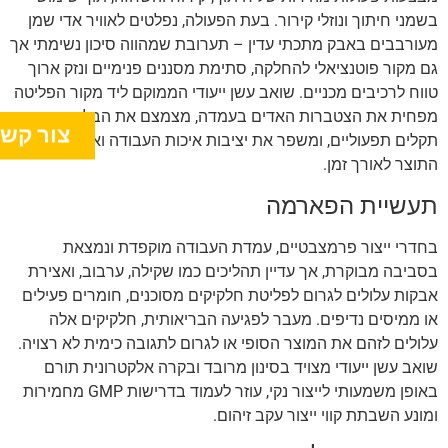
בשמני חיתוך ונוזלי קירור. בעת הפעולה, נפלטים לאוויר אדי שמן
מעורבבים באבק מתכתי עדין – תערובת שמהווה סיכון נשימתי אך
גם מקור פוטנציאלי להחלקה, סתימת מסננים פנימיים ונזק ארוך
טווח לרכיבים מכניים. שואב עשן ייעודי הממוקם ליד מקור הפליטה
מפחית את הצטברות האדים בעמדה, מצמצם את הבלאי, מונע
צור קש
תקלים תפעוליים, ומשפר את יציבות איכות העבודה ואת שלמות
התוצר לאורך זמן.
תעשיית הפארמה
בחדרי ייצור פרמצבטיים, עמדת העבודה מוקפדת ונמצאת
בסביבה מבוקרת, אך עדיין תהליכים כמו שקילה, ערבוב, ואצירת
אבקות עלולים לגרום לפליטת חלקיקים מסוכנים, חומרים פעילים
או ממיסים נדיפים. מעבר לפגיעה הבריאותית, חלקיקים אלה
עלולים לזהם את המוצר הסופי או לגרום לתגובה כימית לא רצויה.
שואב עשן ייעודי מצויד בסינון מרובד ובקרה אלקטרונית תורם
באופן משמעותי לייצור נקי, עוזר לעמוד בדרישות GMP מחמירות
ומונע השבתת קווי ייצור עקב זיהום.