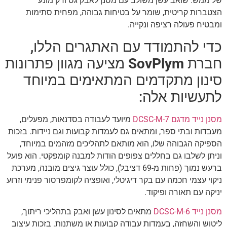
של ממש. שואב עשן משולב עם מסנן לאבק גס ודק מונע
הצטברות קריטית, שומר על בטיחות גבוהה, מפחית סתימות
ומבטיח פעולה רציפה ונקייה.
כדי להתמודד עם האתגרים הללו,
חברת
SovPlym
מציעה מגוון פתרונות
סינון מתקדמים המתאימים במיוחד
לתעשיות אלה:
מסנן נייד מדגם DCSC-M-7
מיועד לעבודה בסדנאות, מפעלים,
מעבדות ובתי ספר, ומתאים גם לעמדות קבועות וגם ניידות. בזכות
הספיקה הגבוהה שלו, הוא מותאם לתהליכים מזהמים במיוחד,
וניתן לשלבו גם בחללים צפופים הודות למבנה קומפקטי. הוא פועל
ברעש נמוך (פחות מ-69 דציבל), כולל עוצר גיצים מובנה, מערכת
ניקוי עצמי חכמה עם בקר דיגיטלי, ואופציה לקומפרסור פנימי וזרוע
יניקה עם תאורה ופיקוד.
מסנן נייד DCSC-M-6
מתאים לסינון עשן ואבק בתהליכי ריתוך,
ליטוש והשחזה, בעמדות עבודה קבועות או משתנות. בזכות עיצוב