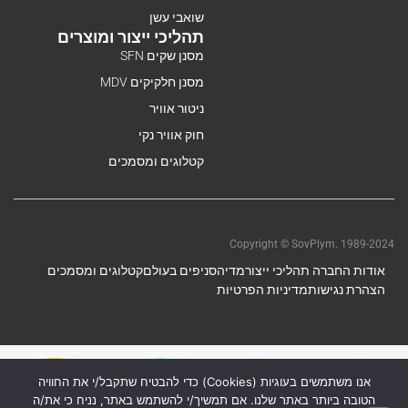
שואבי עשן
תהליכי ייצור ומוצרים
מסנן שקים SFN
מסנן חלקיקים MDV
ניטור אוויר
חוק אוויר נקי
קטלוגים ומסמכים
Copyright © SovPlym. 1989-2024
אודות החברה תהליכי ייצור
מדיה
סניפים בעולם
קטלוגים ומסמכים
הצהרת נגישות
מדיניות הפרטיות
אנו משתמשים בעוגיות (Cookies) כדי להבטיח שתקבל/י את החוויה
הטובה ביותר באתר שלנו. אם תמשיך/י להשתמש באתר, נניח כי את/ה