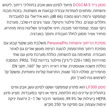
מסנן נייד DCSC-M-5
מיועד לסינון עשן ואבק בתהליכי ריתוך, ליטוש
והשחזה, ומתאים לעמדות עבודה קבועות או משתנות. בזכות מבנה
קומפקטי ורמת רעש נמוכה (66 dB), הוא אידיאלי גם למעבדות
וחללים קטנים. כולל פילטר ורטיקלי, עוצר גיצים דו-שלבי, מערכת
ניקוי עצמי, קומפרסור מובנה, חיווי אלקטרוני ושליטה נוחה מהזרוע.
מחזיר אוויר מסונן לחלל העבודה וחוסך באנרגיה.
מסיכת הריתוך והשחזה PersonalPro
משלבת מגן שקוף קבוע עם
מסיכת ריתוך מתרוממת, להגנה רציפה מעשן ואדים גם לאחר
העבודה. מתאימה גם להשחזה, כוללת מערכת סינון עם שתי
מהירויות (180 ו-220 ל'/דק') ופילטר בדרגת PRSL TH2. המסכה
כוללת חשכה אוטומטית, שדה ראייה רחב של 160°, תקני EN
מחמירים, סוללה ל-10 שעות, התראות קוליות וחזותיות, ומשקל קל
לשימוש נוח לאורך זמן.
מסנן LF300
הוא פתרון קומפקטי ושקט לסינון עשן, אבק וגזים
בתהליכים עדינים כמו הלחמה, ציפוי או ניקוי במעבדות. מציע סינון
HEPA ביעילות של 99.9%, מאפשר חיבור של 1–2 זרועות יניקה
וויסות עוצמה, עם ספיקה עד 250 מק"ש.