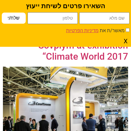
השאירו פרטים לשיחת ייעוץ
פתח סרגל נגישות
שלח/י
יום:
15 במרץ 2017
מאשר/ת את
מדיניות הפרטיות
X
Sovplym at exhibition
“Climate World 2017