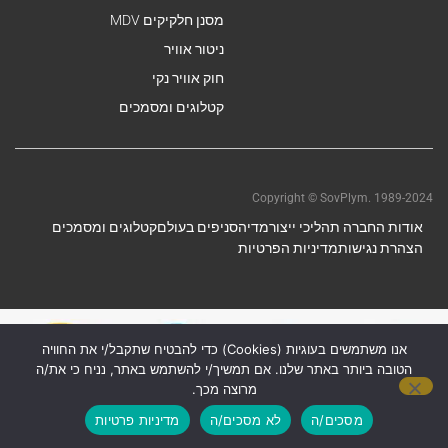
מסנן חלקיקים MDV
ניטור אוויר
חוק אוויר נקי
קטלוגים ומסמכים
Copyright © SovPlym. 1989-2024
אודות החברה תהליכי ייצור
מדיה
סניפים בעולם
קטלוגים ומסמכים
הצהרת נגישות
מדיניות הפרטיות
אנו משתמשים בעוגיות (Cookies) כדי להבטיח שתקבל/י את החוויה
הטובה ביותר באתר שלנו. אם תמשיך/י להשתמש באתר, נניח כי את/ה
מרוצה מכך.
מסכים/ה
לא מסכים/ה
מדיניות פרטיות