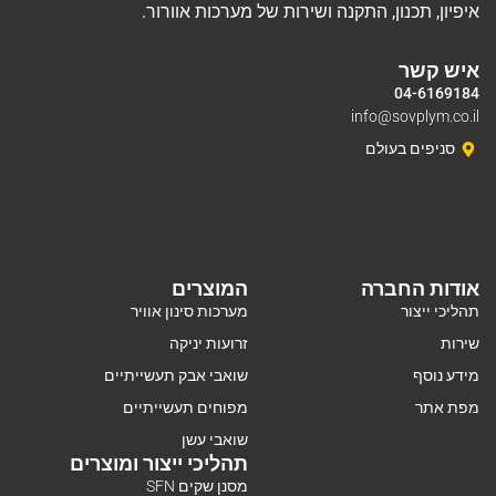
איפיון, תכנון, התקנה ושירות של מערכות אוורור.
איש קשר
04-6169184
info@sovplym.co.il
סניפים בעולם
אודות החברה
המוצרים
תהליכי ייצור
מערכות סינון אוויר
שירות
זרועות יניקה
מידע נוסף
שואבי אבק תעשייתיים
מפת אתר
מפוחים תעשייתיים
שואבי עשן
תהליכי ייצור ומוצרים
מסנן שקים SFN