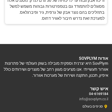
וריכוז אבק גבוה עד לריכוזיות של 50 גרם למ"ק. מסננים אלה
מסוגלים להתמודד גם בטמפרטורות גבוהות משמש למשל
בתהליכים בהם נוצר אבק של גרפית, גיר ופיברגלאס.
למערכת זאת נדרש חיבור לאוויר דחוס.
אודות SOVPLYM
SovPlym היא יצרנית וספקית מובילה בשוק העולמי של פתרונות
אוורור תעשייתי. אנו מציעים מגוון רחב של מוצרים ושירותים כולל
איפיון, תכנון, התקנה ושירות של מערכות אוורור.
איש קשר
04-6169184
info@sovplym.co.il
סניפים בעולם