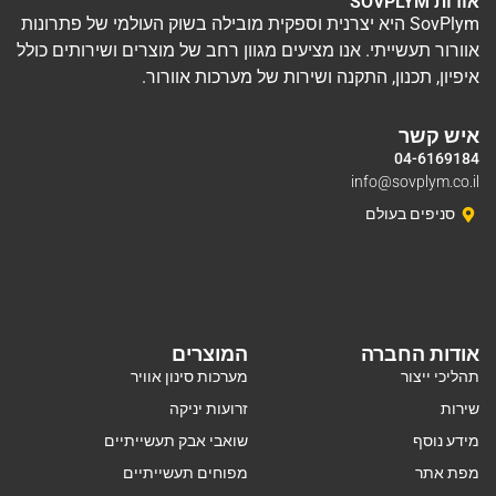
אודות SOVPLYM
SovPlym היא יצרנית וספקית מובילה בשוק העולמי של פתרונות
אוורור תעשייתי. אנו מציעים מגוון רחב של מוצרים ושירותים כולל
איפיון, תכנון, התקנה ושירות של מערכות אוורור.
איש קשר
04-6169184
info@sovplym.co.il
סניפים בעולם
אודות החברה
המוצרים
תהליכי ייצור
מערכות סינון אוויר
שירות
זרועות יניקה
מידע נוסף
שואבי אבק תעשייתיים
מפת אתר
מפוחים תעשייתיים