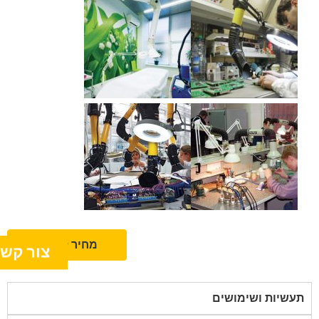
מחיר למוצר
צור קש
תעשיות ושימושים