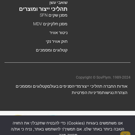
שואבי עשן
תהליכי ייצור ומוצרים
מסנן שקים SFN
מסנן חלקיקים MDV
ניטור אוויר
חוק אוויר נקי
קטלוגים ומסמכים
Copyright © SovPlym. 1989-2024
אודות החברה תהליכי ייצור
מדיה
סניפים בעולם
קטלוגים ומסמכים
הצהרת נגישות
מדיניות הפרטיות
אנו משתמשים בעוגיות (Cookies) כדי להבטיח שתקבל/י את החוויה
הטובה ביותר באתר שלנו. אם תמשיך/י להשתמש באתר, נניח כי את/ה