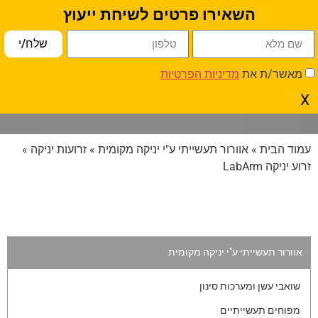
השאירו פרטים לשיחת ייעוץ
פתח סרגל נגישות
שלח/י
מאשר/ת את
מדיניות הפרטיות
זרוע יניקה LabArm
X
עמוד הבית
»
אוורור תעשייתי ע"י יניקה מקומית
»
זרועות יניקה
»
זרוע יניקה LabArm
אוורור תעשייתי ע"י יניקה מקומית
שואבי עשן ומערכות סינון
מפוחים תעשייתיים