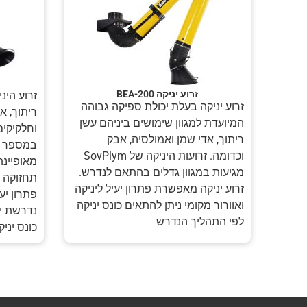
זרוע יניקה BEA-200
זרוע הינ
זרוע יניקה בעלת יכולת ספיקה גבוהה
ריתוך, א
המיועדת למגוון שימושים ביניהם עשן
וחלקיקים
ריתוך, אדי שמן ואמולסיה, אבק
במספר ק
וכדומה. זרועות היניקה של SovPlym
מאופיינת
מגיעות במגוון גדלים בהתאם לנדרש.
תחזוקה ש
זרוע יניקה מאפשרת פתרון יעיל ליניקה
פתרון יע
ואוורור מקומי ניתן להתאים כונס יניקה
נדרשת ינ
לפי התהליך הנדרש
כונס יני