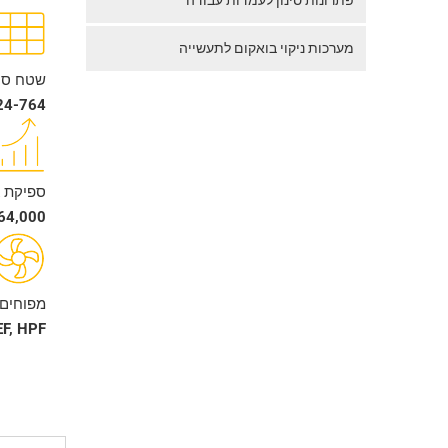
פתרונות סינון לעמדות עבודה
מערכות ניקוי בואקום לתעשייה
שטח סינ
24-764 מ"ר
ספיקת א
00-64,000
מפוחים 
F, HPF