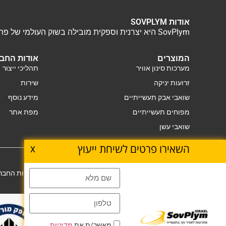
אודות SOVPLYM
SovPlym היא יצרנית וספקית מובילה בשוק העולמי של פתרונות אוורור תעשייתי. אנו מציעים מגוון רחב של מוצרים ושירותים כולל איפיון, תכנון, התקנה ושירות של מערכות אוורור.
המוצרים
אודות החב
מערכות סינון אוויר
תהליכי ייצור
זרועות יניקה
שירות
שואבי אבק תעשייתיים
מידע נוסף
מפוחים תעשייתיים
מפת אתר
שואבי עשן
השאירו פרטים לשיחת ייעוץ
X
Copyright © SovPlym. 1989-2024
אודות החברה
מאשר/ת את
מדיניות