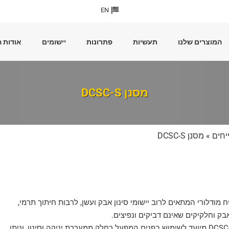
EN
המוצרים שלנו
תעשיות
פתרונות
יישומים
אודות 
מסנן DCSC-S
יחים
» מסנן DCSC-S
ח מודלורי המתאים לרוב יישומי סינון אבק ועשן, לרבות חיתוך תרמי,
אבק וחלקיקים שאינם דביקים ונפיצים.
מסנן DCSC-S מיועד לשימוש בפנים המפעל כחלק ממערכת יניקה וסינון, וניתן