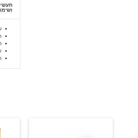
תעשיו
ושימו
ע
ת
ה
ש
ת