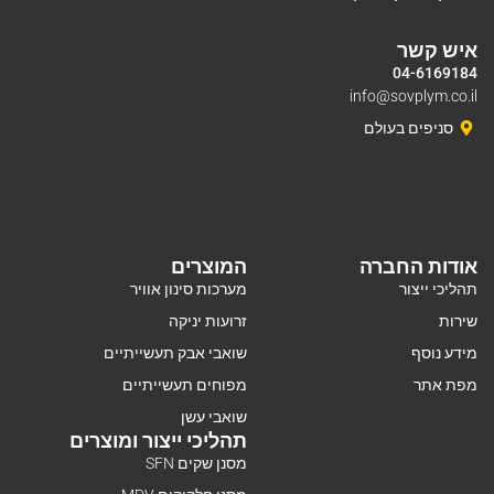
איש קשר
04-6169184
info@sovplym.co.il
סניפים בעולם
אודות החברה
המוצרים
תהליכי ייצור
מערכות סינון אוויר
שירות
זרועות יניקה
מידע נוסף
שואבי אבק תעשייתיים
מפת אתר
מפוחים תעשייתיים
שואבי עשן
תהליכי ייצור ומוצרים
מסנן שקים SFN