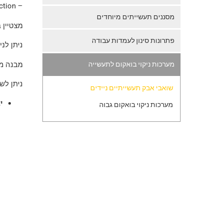
– Torch extraction
מסננים תעשייתים מיוחדים
מצטיין 
פתרונות סינון לעמדות עבודה
ניתן לני
מבנה מת
מערכות ניקוי בואקום לתעשייה
ניתן לשלב אופציית tart
שואבי אבק תעשייתיים ניידים
י
מערכות ניקוי בואקום גבוה