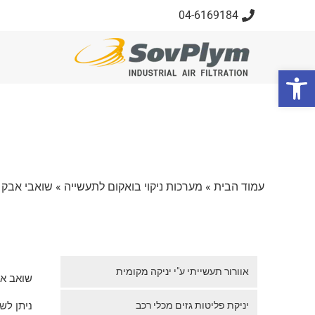
04-6169184
פתח סרגל נגישות
עמוד הבית
»
מערכות ניקוי בואקום לתעשייה
»
שואבי אבק ת
אוורור תעשייתי ע"י יניקה מקומית
שואב אבק
יניקת פליטות גזים מכלי רכב
ניתן לש