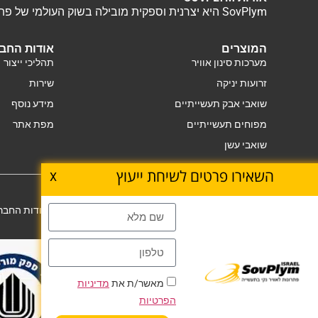
SovPlym היא יצרנית וספקית מובילה בשוק העולמי של פתרונות אוורור תעשייתי. אנו מציעים מגוון רחב של מוצרים ושירותים כולל איפיון, תכנון, התקנה ושירות של מערכות אוורור.
המוצרים
אודות החב
מערכות סינון אוויר
תהליכי ייצור
זרועות יניקה
שירות
שואבי אבק תעשייתיים
מידע נוסף
מפוחים תעשייתיים
מפת אתר
שואבי עשן
השאירו פרטים לשיחת ייעוץ
X
Copyright © SovPlym. 1989-2024
אודות החברה
מאשר/ת את
מדיניות
הפרטיות