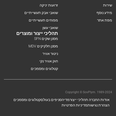
שירות
זרועות יניקה
מידע נוסף
שואבי אבק תעשייתיים
מפת אתר
מפוחים תעשייתיים
שואבי עשן
תהליכי ייצור ומוצרים
מסנן שקים SFN
מסנן חלקיקים MDV
ניטור אוויר
חוק אוויר נקי
קטלוגים ומסמכים
Copyright © SovPlym. 1989-2024
אודות החברה תהליכי ייצור
מדיה
סניפים בעולם
קטלוגים ומסמכים
הצהרת נגישות
מדיניות הפרטיות