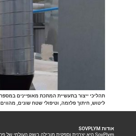
תהליכי ייצור בתעשיית המתכת מאופיינים במספר סי
ליטוש, חיתוך פלזמה, וטיפולי שטח שונים, מהווים 
אודות SOVPLYM
SovPlym היא יצרנית וספקית מובילה בשוק העולמי של פתרונות אוורור תעשייתי. אנו מציעים מגוון רחב של מוצרים ושירותים כולל איפיון, תכנון, התקנה ושירות של מערכות אוורור.