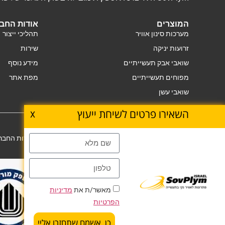
המוצרים
אודות החב
מערכות סינון אוויר
תהליכי ייצור
זרועות יניקה
שירות
שואבי אבק תעשייתיים
מידע נוסף
מפוחים תעשייתיים
מפת אתר
שואבי עשן
השאירו פרטים לשיחת ייעוץ
X
Copyright © SovPlym. 1989-2024
אודות החברה
מאשר/ת את
מדיניות
הפרטיות
כן, אשמח שתחזרו אליי