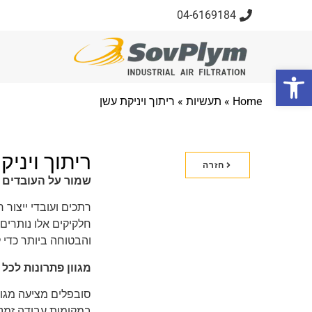
04-6169184
פתח סרגל נגישות
Home
»
תעשיות
» ריתוך ויניקת עשן
ריתוך ויניק
חזרה
שמור על העובדים 
רתכים ועובדי ייצור 
חלקיקים אלו נותרים
והבטוחה ביותר כדי 
מגוון פתרונות לכל
סובפלים מציעה מגוו
במקומות עבודה זמני