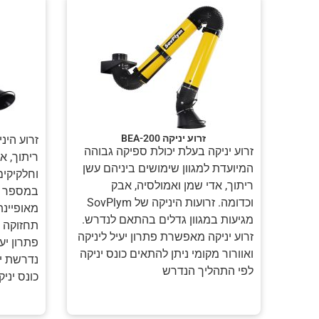
זרוע יניקה BEA-200
זרוע הינ
זרוע יניקה בעלת יכולת ספיקה גבוהה
ריתוך, א
המיועדת למגוון שימושים ביניהם עשן
וחלקיקים
ריתוך, אדי שמן ואמולסיה, אבק
במספר ק
וכדומה. זרועות היניקה של SovPlym
מאופיינת
מגיעות במגוון גדלים בהתאם לנדרש.
תחזוקה ש
זרוע יניקה מאפשרת פתרון יעיל ליניקה
פתרון יע
ואוורור מקומי ניתן להתאים כונס יניקה
נדרשת ינ
לפי התהליך הנדרש
כונס יני