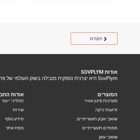
הקודם
אודות SOVPLYM
SovPlym היא יצרנית וספקית מובילה בשוק העולמי של פתרונות אוורור תעשייתי. אנו מציעים מגוון רחב של מוצרים ושירותים כולל איפיון, תכנון, התקנה ושירות של מערכות אוורור.
המוצרים
אודות החב
מערכות סינון אוויר
תהליכי ייצור
זרועות יניקה
שירות
שואבי אבק תעשייתיים
מידע נוסף
מפוחים תעשייתיים
מפת אתר
שואבי עשן