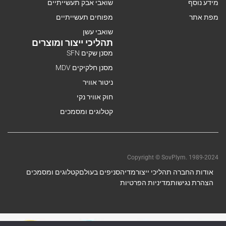
מידע נוסף
שואבי אבק תעשייתיים
מפת אתר
מפוחים תעשייתיים
שואבי עשן
תהליכי ייצור ומוצרים
מסנן שקים SFN
מסנן חלקיקים MDV
ניטור אוויר
חוק אוויר נקי
קטלוגים ומסמכים
Copyright © SovPlym. 1989-2024
אודות החברה תהליכי ייצור
מדיה
סניפים בעולם
קטלוגים ומסמכים
הצהרת נגישות
מדיניות הפרטיות