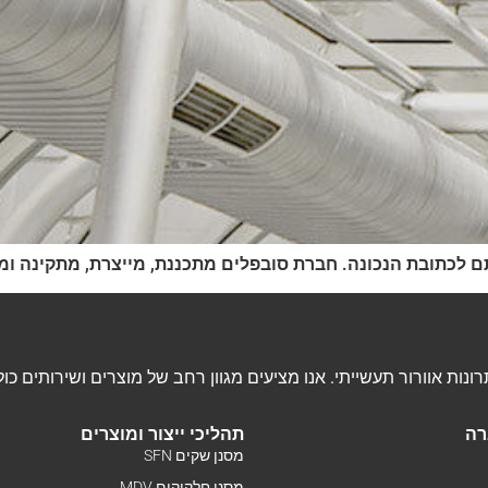
לכתובת הנכונה. חברת סובפלים מתכננת, מייצרת, מתקינה ומע
רה
תהליכי ייצור ומוצרים
מסנן שקים SFN
מסנן חלקיקים MDV